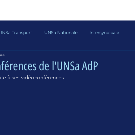
ACCUEIL
L'actualité
l'UNSa AdP
Adhére
UNSa Transport
UNSa Nationale
Intersyndicale
ure
nférences de l'UNSa AdP
ite à ses vidéoconférences