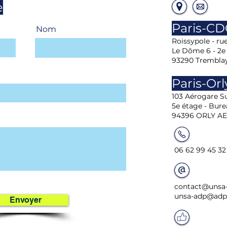
e
Paris-C
Nom
Roissypole - ru
Le Dôme 6 - 2e
93290 Trembla
Paris-Orl
103 Aérogare Su
5e étage - Bure
94396 ORLY A
06 62 99 45 32
contact@unsa-
unsa-adp@adp.
Envoyer