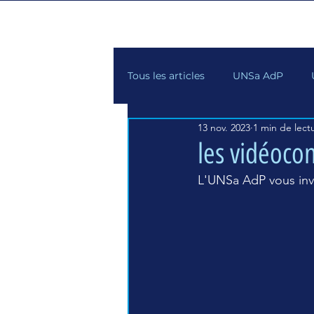
Tous les articles
UNSa AdP
13 nov. 2023
1 min de lect
les vidéoco
L'UNSa AdP vous inv