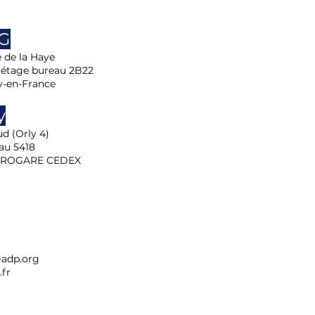
DG
e de la Haye
 étage bureau 2B22
y-en-France
y
d (Orly 4)
au 5418
EROGARE CEDEX
adp.org
fr