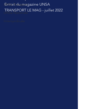
Extrait du magazine UNSA 
UNSa Transport
TRANSPORT LE MAG - juillet 2022
UNSa Nationale
Intersyndicale