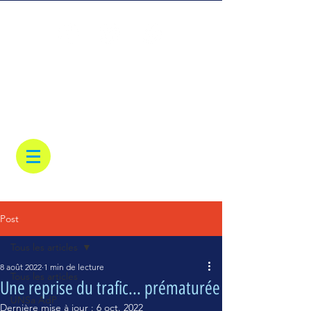
Post
Tous les articles
8 août 2022
1 min de lecture
Tous les articles
Une reprise du trafic... prématurée
UNSa AdP
Dernière mise à jour :
6 oct. 2022