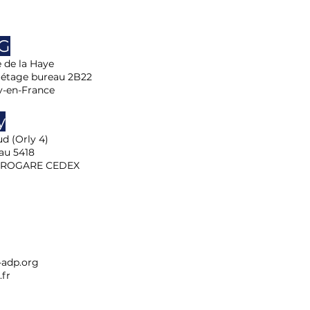
DG
e de la Haye
 étage bureau 2B22
y-en-France
y
d (Orly 4)
au 5418
EROGARE CEDEX
adp.org
fr