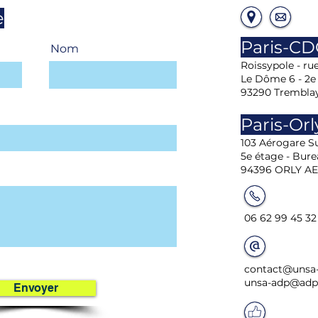
e
Paris-C
Nom
Roissypole - ru
Le Dôme 6 - 2e
93290 Trembla
Paris-Orl
103 Aérogare Su
5e étage - Bure
94396 ORLY A
06 62 99 45 32
contact@unsa-
unsa-adp@adp.
Envoyer