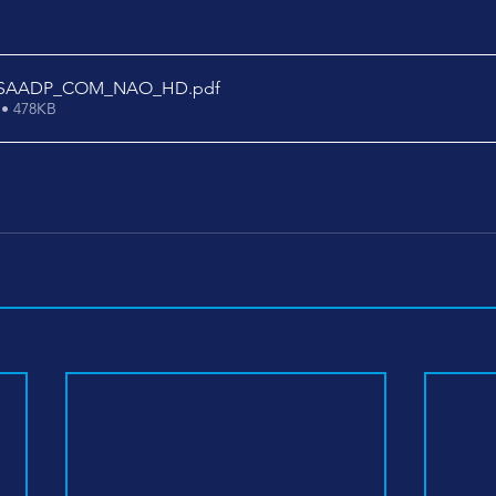
UNSAADP_COM_NAO_HD
.pdf
 • 478KB