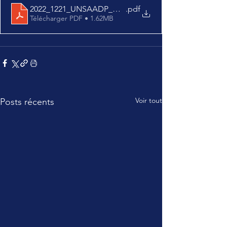
2022_1221_UNSAADP_COM_NAO_HD
.pdf
Télécharger PDF • 1.62MB
Voir tout
Posts récents