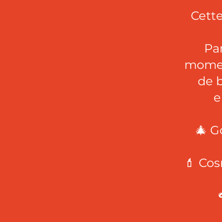
Cette
Par
moment
de b
e
🎄 G
💄 Cos