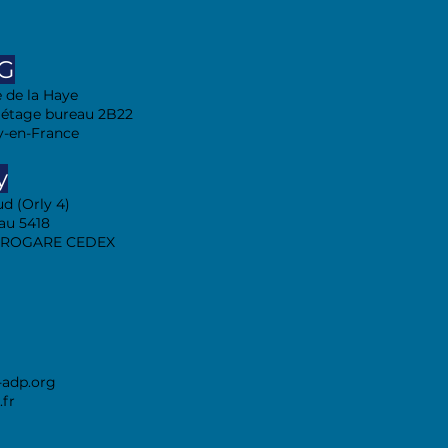
DG
e de la Haye
 étage bureau 2B22
y-en-France
y
d (Orly 4)
au 5418
EROGARE CEDEX
adp.org
fr