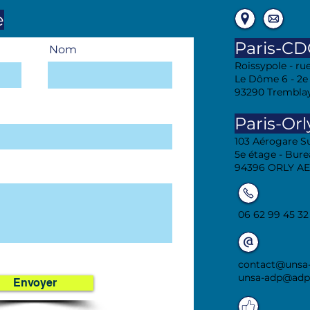
e
Paris-C
Nom
Roissypole - ru
Le Dôme 6 - 2e
93290 Trembla
Paris-Orl
103 Aérogare Su
5e étage - Bure
94396 ORLY A
06 62 99 45 32
contact@unsa-
unsa-adp@adp.
Envoyer