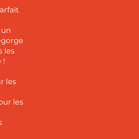
arfait
 un
regorge
 les
 !
r les
ur les
s