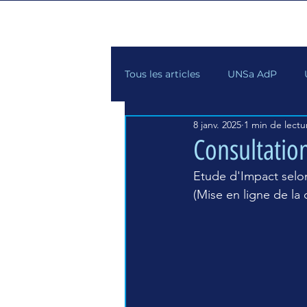
Tous les articles
UNSa AdP
8 janv. 2025
1 min de lectu
Consultatio
Etude d'Impact selon
(Mise en ligne de la