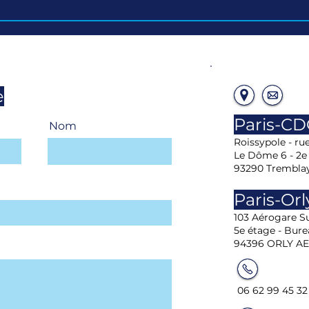
e
Paris-C
Nom
Roissypole - ru
Le Dôme 6 - 2e
93290 Trembla
Paris-Orl
103 Aérogare Su
5e étage - Bure
94396 ORLY A
06 62 99 45 32