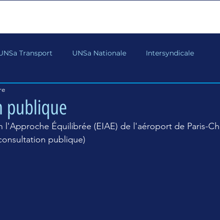
ACCUEIL
L'actualité
l'UNSa AdP
Adhére
UNSa Transport
UNSa Nationale
Intersyndicale
re
n publique
 l'Approche Équilibrée (EIAE) de l'aéroport de Paris-Ch
 consultation publique)