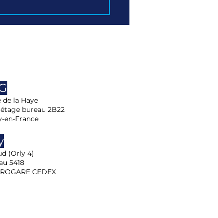
DG
e de la Haye
 étage bureau 2B22
y-en-France
y
d (Orly 4)
au 5418
EROGARE CEDEX