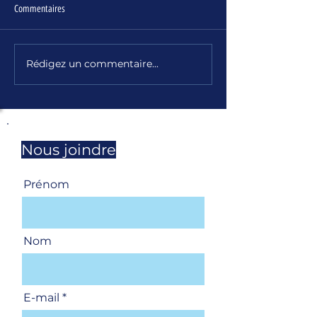
Commentaires
Rédigez un commentaire...
Votre ACTU du 28 no
Spécial Comité Social et
Économique
Nous joindre
Prénom
Nom
E-mail