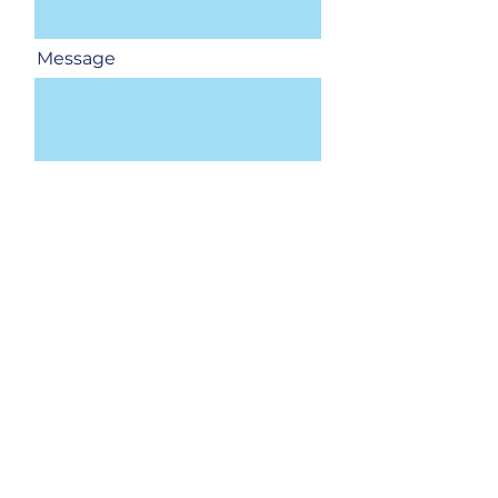
Message
Envoyer
Paris-CDG
Roissypole - rue de la Haye
Le Dôme 6 - 2e étage bureau
2B22
93290 Tremblay-en-France