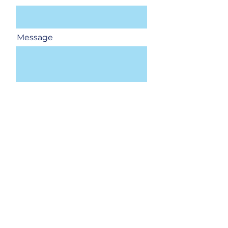
Message
Envoyer
Paris-CDG
Roissypole - rue de la Haye
Le Dôme 6 - 2e étage bureau
2B22
93290 Tremblay-en-France