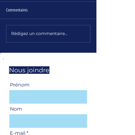
Commentaires
Rédigez un commentaire...
UNSa Magazine - janvier février
UNSa Transport - LE 
2026
janvier mars 2025
Nous joindre
Prénom
Nom
E-mail