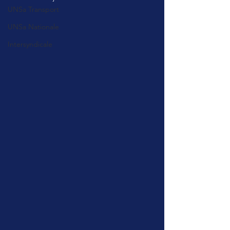
UNSa Transport
UNSa Nationale
Intersyndicale