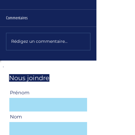
Commentaires
UNSa Magazine - jui
UNSa Retraités - Infolettre n°178
Rédigez un commentaire...
Nous joindre
Prénom
Nom