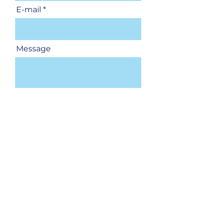
E-mail
Message
Envoyer
Paris-CDG
Roissypole - rue de la Haye
Le Dôme 6 - 2e étage bureau