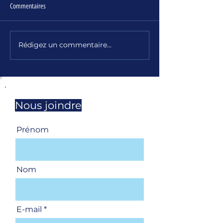
Commentaires
UNSa Magazine - jui
UNSa Retraités - Infolettre n°178
Rédigez un commentaire...
Nous joindre
Prénom
Nom
E-mail