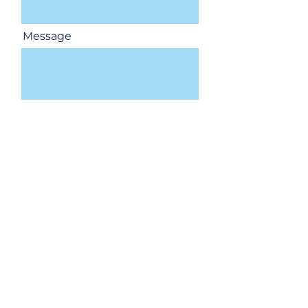
Message
Envoyer
Paris-CDG
Roissypole - rue de la Haye
Le Dôme 6 - 2e étage bureau
2B22
93290 Tremblay-en-France