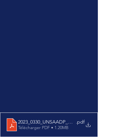
2023_0330_UNSAADP_COM_RENCONTRE_CADRES_
.pdf
Télécharger PDF • 1.20MB